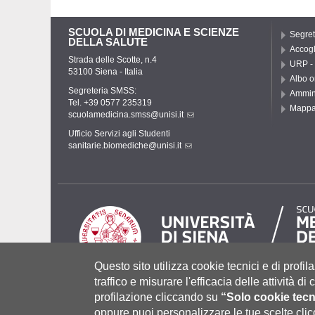
SCUOLA DI MEDICINA E SCIENZE
Segrete
DELLA SALUTE
Accogl
Strada delle Scotte, n.4
URP - 
53100 Siena - Italia
Albo o
Segreteria SMSS:
Ammini
Tel. +39 0577 235319
Mapp
scuolamedicina.smss@unisi.it
Ufficio Servizi agli Studenti
sanitarie.biomediche@unisi.it
Questo sito utilizza cookie tecnici e di profila
traffico e misurare l'efficacia delle attività d
profilazione cliccando su
“Solo cookie tecn
Università degli Studi di Siena
- Rettorato, via Banchi di Sot
P.IVA 00273530527 | C.F. 80002070524 |
Coordinate bancari
oppure puoi personalizzare le tue scelte cl