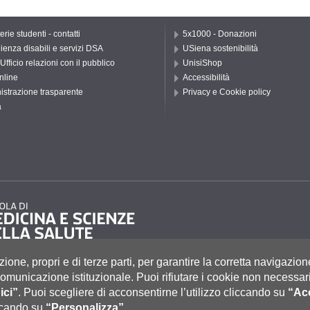
rie studenti - contatti
5x1000 - Donazioni
ienza disabili e servizi DSA
USiena sostenibilità
Ufficio relazioni con il pubblico
UnisiShop
nline
Accessibilità
strazione trasparente
Privacy e Cookie policy
a
zione, propri e di terze parti, per garantire la corretta navigazion
i comunicazione istituzionale.
Puoi rifiutare i cookie non necessari
ici”
.
Puoi scegliere di acconsentirne l’utilizzo cliccando su
“Acc
to 55, 53100 Siena ITALIA
e
|
Caselle Pec: Posta Elettronica Certificata
|
Fatturazione Elettronica
iccando su
“Personalizza”
.