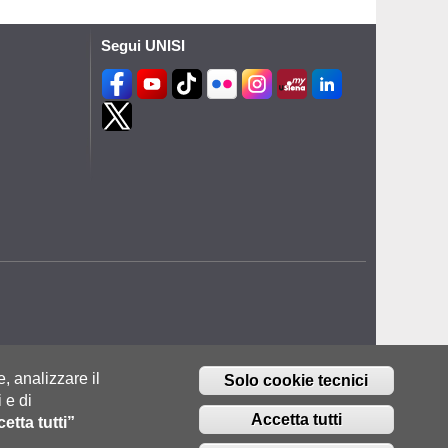
Segui UNISI
e, analizzare il
Solo cookie tecnici
 e di
Accetta tutti
etta tutti”