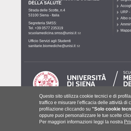
DELLA SALUTE
Accogl
Strada delle Scotte, n.4
URP - 
53100 Siena - Italia
Albo o
Segreteria SMSS:
Ammini
Tel. +39 0577 235319
Mapp
scuolamedicina.smss@unisi.it
Ufficio Servizi agli Studenti
sanitarie.biomediche@unisi.it
Questo sito utilizza cookie tecnici e di profila
traffico e misurare l'efficacia delle attività d
profilazione cliccando su
“Solo cookie tecn
Università degli Studi di Siena
- Rettorato, via Banchi di Sot
P.IVA 00273530527 | C.F. 80002070524 |
Coordinate bancari
oppure puoi personalizzare le tue scelte cl
Contatti:
urp@unisi.it
- URP - Ufficio Relazioni con il Pubbli
Per maggiori informazioni leggi la nostra
Pri