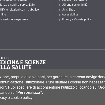
ienza disabili e servizi DSA
USiena sostenibilità
Ufficio relazioni con il pubblico
UnisiShop
nline
Accessibilità
strazione trasparente
Privacy e Cookie policy
a
zione, propri e di terze parti, per garantire la corretta navigazion
i comunicazione istituzionale.
Puoi rifiutare i cookie non necessari
ici”
.
Puoi scegliere di acconsentirne l’utilizzo cliccando su
“Acc
to 55, 53100 Siena ITALIA
e
|
Caselle Pec: Posta Elettronica Certificata
|
Fatturazione Elettronica
iccando su
“Personalizza”
.
co Tel. 0577 235555 (dal lunedì al venerdì dalle 9.30 alle 10.30)
vacy e cookie policy