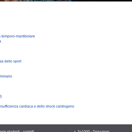
ca temporo-mantibolare
a
ia dello sport
mammario
M)
insufficienza cardiaca e dello shock cardiogeno
rie studenti - contatti
5x1000 - Donazioni