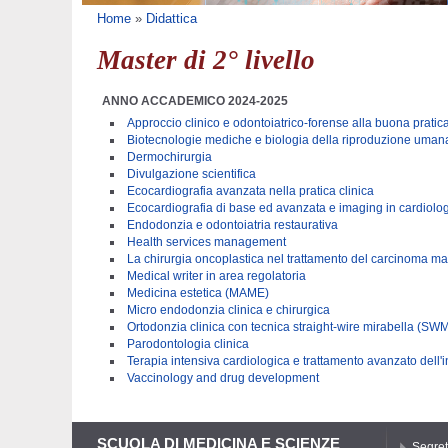
Tu sei qui
Home
»
Didattica
Master di 2° livello
ANNO ACCADEMICO 2024-2025
Approccio clinico e odontoiatrico-forense alla buona prati
Biotecnologie mediche e biologia della riproduzione uman
Dermochirurgia
Divulgazione scientifica
Ecocardiografia avanzata nella pratica clinica
Ecocardiografia di base ed avanzata e imaging in cardiolog
Endodonzia e odontoiatria restaurativa
Health services management
La chirurgia oncoplastica nel trattamento del carcinoma 
Medical writer in area regolatoria
Medicina estetica (MAME)
Micro endodonzia clinica e chirurgica
Ortodonzia clinica con tecnica straight-wire mirabella (SW
Parodontologia clinica
Terapia intensiva cardiologica e trattamento avanzato dell'
Vaccinology and drug development
SCUOLA DI MEDICINA E SCIENZE
Segrete